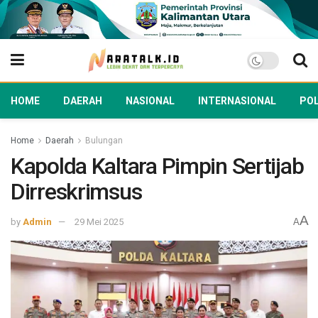
HOME
DAERAH
NASIONAL
INTERNASIONAL
POL
Home
Daerah
Bulungan
Kapolda Kaltara Pimpin Sertijab
Dirreskrimsus
A
by
Admin
29 Mei 2025
A