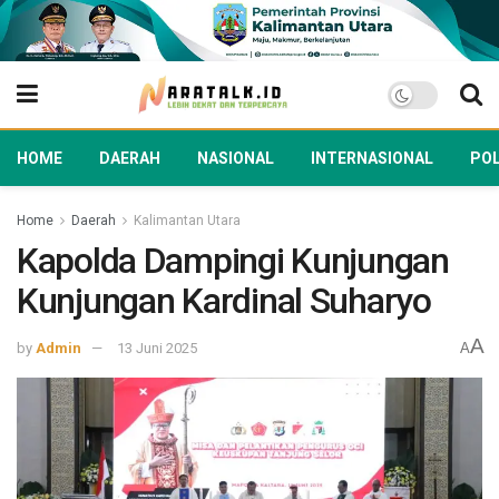
HOME
DAERAH
NASIONAL
INTERNASIONAL
POL
Home
Daerah
Kalimantan Utara
Kapolda Dampingi Kunjungan
Kunjungan Kardinal Suharyo
A
by
Admin
13 Juni 2025
A