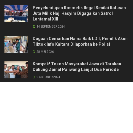
Penyelundupan Kosmetik Ilegal Senilai Ratusan
Juta Milik Haji Hasyim Digagalkan Satrol
Lantamal XIII
14 SEPTEMBER 2024
Dugaan Cemarkan Nama Baik LDII, Pemilik Akun
Tiktok Info Kaltara Dilaporkan ke Polisi
28 MEI 2026
Kompak! Tokoh Masyarakat Jawa di Tarakan
Dukung Zainal Paliwang Lanjut Dua Periode
2 OKTOBER 2024
Kontak
Redaksi & Manajemen
Pedoman Media Siber
Standar Perlindungan Profesi Wartawan
© 2024 naratalk.id. All Right Reserverd