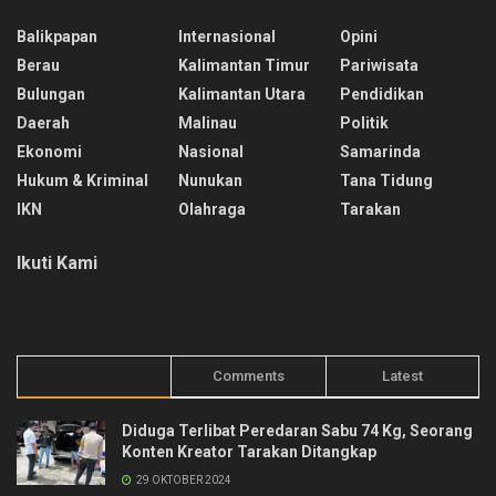
Balikpapan
Internasional
Opini
Berau
Kalimantan Timur
Pariwisata
Bulungan
Kalimantan Utara
Pendidikan
Daerah
Malinau
Politik
Ekonomi
Nasional
Samarinda
Hukum & Kriminal
Nunukan
Tana Tidung
IKN
Olahraga
Tarakan
Ikuti Kami
Trending
Comments
Latest
Diduga Terlibat Peredaran Sabu 74 Kg, Seorang
Konten Kreator Tarakan Ditangkap
29 OKTOBER 2024