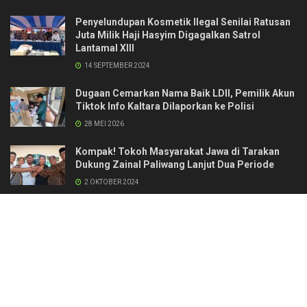
Penyelundupan Kosmetik Ilegal Senilai Ratusan
Juta Milik Haji Hasyim Digagalkan Satrol
Lantamal XIII
14 SEPTEMBER 2024
Dugaan Cemarkan Nama Baik LDII, Pemilik Akun
Tiktok Info Kaltara Dilaporkan ke Polisi
28 MEI 2026
Kompak! Tokoh Masyarakat Jawa di Tarakan
Dukung Zainal Paliwang Lanjut Dua Periode
2 OKTOBER 2024
Kontak
Redaksi & Manajemen
Pedoman Media Siber
Standar Perlindungan Profesi Wartawan
© 2024 naratalk.id. All Right Reserverd