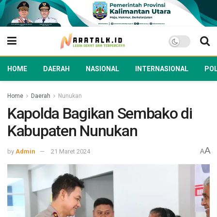
HOME
DAERAH
NASIONAL
INTERNASIONAL
POL
Home
Daerah
Nunukan
Kapolda Bagikan Sembako di
Kabupaten Nunukan
A
by
Admin
21 Maret 2024
A