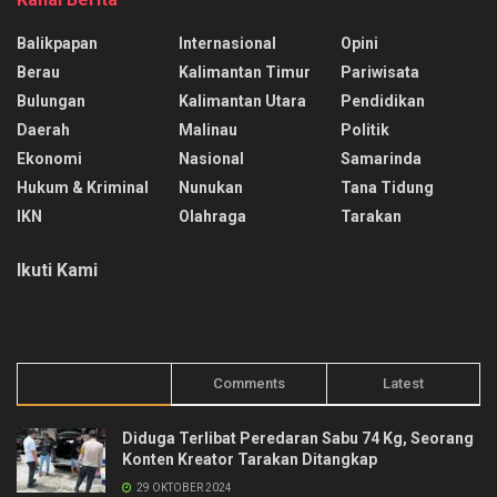
Balikpapan
Internasional
Opini
Berau
Kalimantan Timur
Pariwisata
Bulungan
Kalimantan Utara
Pendidikan
Daerah
Malinau
Politik
Ekonomi
Nasional
Samarinda
Hukum & Kriminal
Nunukan
Tana Tidung
IKN
Olahraga
Tarakan
Ikuti Kami
Trending
Comments
Latest
Diduga Terlibat Peredaran Sabu 74 Kg, Seorang
Konten Kreator Tarakan Ditangkap
29 OKTOBER 2024