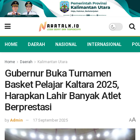
HOME
DAERAH
NASIONAL
INTERNASIONAL
POL
Home
Daerah
Kalimantan Utara
Gubernur Buka Turnamen
Basket Pelajar Kaltara 2025,
Harapkan Lahir Banyak Atlet
Berprestasi
A
by
Admin
17 September 2025
A