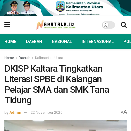
HOME
DAERAH
NASIONAL
INTERNASIONAL
POL
Home
Daerah
Kalimantan Utara
DKISP Kaltara Tingkatkan
Literasi SPBE di Kalangan
Pelajar SMA dan SMK Tana
Tidung
A
by
Admin
22 November 2025
A