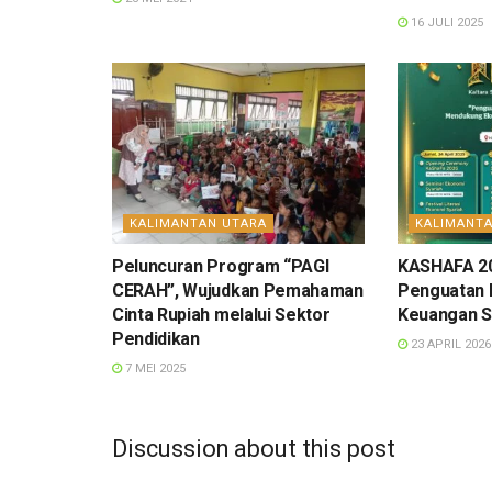
16 JULI 2025
KALIMANTAN UTARA
KALIMANT
Peluncuran Program “PAGI
KASHAFA 20
CERAH”, Wujudkan Pemahaman
Penguatan 
Cinta Rupiah melalui Sektor
Keuangan Sy
Pendidikan
23 APRIL 2026
7 MEI 2025
Discussion about this post