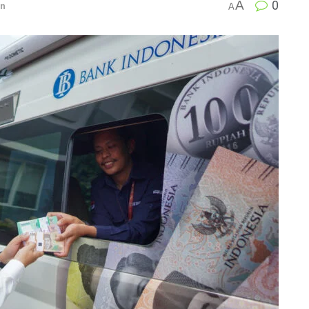
A
0
an
A