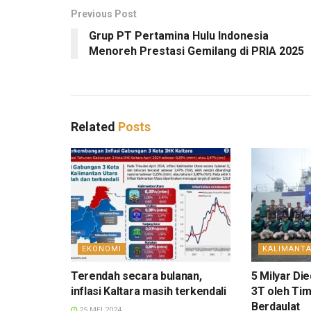
Previous Post
Grup PT Pertamina Hulu Indonesia
Menoreh Prestasi Gemilang di PRIA 2025
Related
Posts
EKONOMI
KALIMANT
Terendah secara bulanan,
5 Milyar Di
inflasi Kaltara masih terkendali
3T oleh Tim
Berdaulat
25 MEI 2024