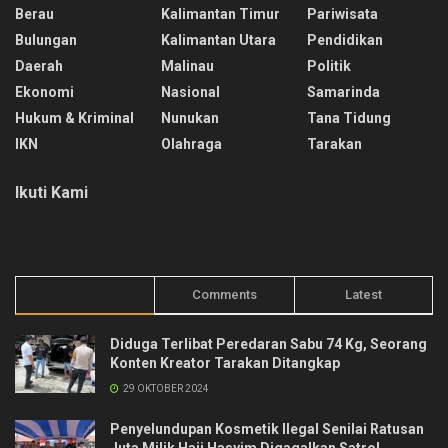
Berau
Kalimantan Timur
Pariwisata
Bulungan
Kalimantan Utara
Pendidikan
Daerah
Malinau
Politik
Ekonomi
Nasional
Samarinda
Hukum & Kriminal
Nunukan
Tana Tidung
IKN
Olahraga
Tarakan
Ikuti Kami
Trending
Comments
Latest
Diduga Terlibat Peredaran Sabu 74 Kg, Seorang
Konten Kreator Tarakan Ditangkap
29 OKTOBER 2024
Penyelundupan Kosmetik Ilegal Senilai Ratusan