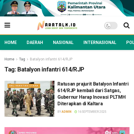
HOME
DAERAH
NASIONAL
INTERNASIONAL
POL
Home
Tag
Batalyon infantri 614/RJP
Tag:
Batalyon infantri 614/RJP
Ratusan prajurit Batalyon Infantri
KALIMANTAN UTARA
614/RJP kembali dari Satgas,
Gubernur Harap Inovasi PLTMH
Diterapkan di Kaltara
BY
ADMIN
16 SEPTEMBER 2025